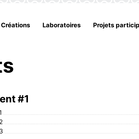
Créations
Laboratoires
Projets particip
ts
nt #1
1
2
3