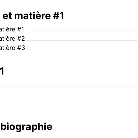
et matière #1
tière #1
tière #2
tière #3
1
 biographie