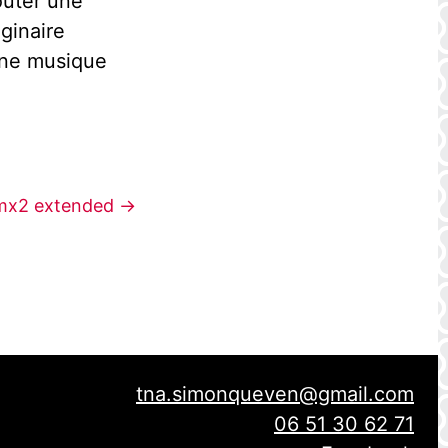
outer une
aginaire
une musique
mx2 extended
tna.simonqueven@gmail.com
06 51 30 62 71