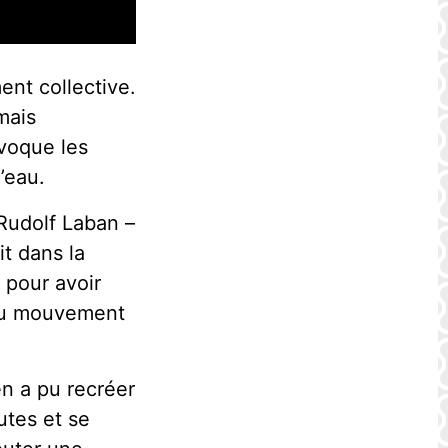
nt collective.
mais
évoque les
l’eau.
Rudolf Laban –
t dans la
 pour avoir
 du mouvement
n a pu recréer
utes et se