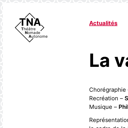
TNA
Actualités
Théâtre
Nomade
Autonome
La v
Chorégraphie
Recréation –
S
Musique –
Phi
Représentatio