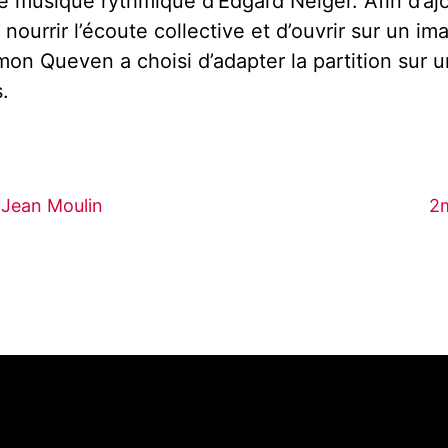
e musique rythmique d’Edgard Neiger. Afin d’aj
 nourrir l’écoute collective et d’ouvrir sur un im
mon Queven a choisi d’adapter la partition sur 
.
– Jean Moulin
2